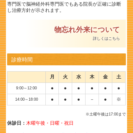
専門医で
脳神経外科専門医でもある院長が正確に診断
し治療方針が示されます。
物忘れ外来について
詳しくはこちら
診療時間
月
火
水
木
金
土
●
●
●
●
●
●
9:00～12:00
●
●
●
－
●
※
14:00～18:00
※土曜午後は17:00まで
休診日：
木曜午後・日曜・祝日