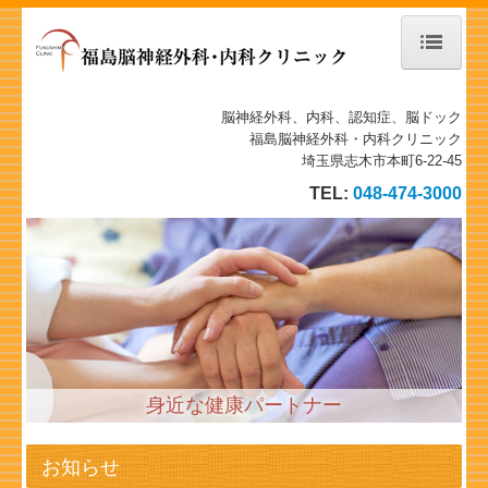
ホーム
脳神経外科、内科、認知症、脳ドック
福島脳神経外科・内科クリニック
当院について
埼玉県志木市本町6-22-45
TEL:
048-474-3000
診療案内
物忘れ外来
施設、設備など
地図、交通案内
身近な健康パートナー
個人情報保護方針
施設基準
お知らせ