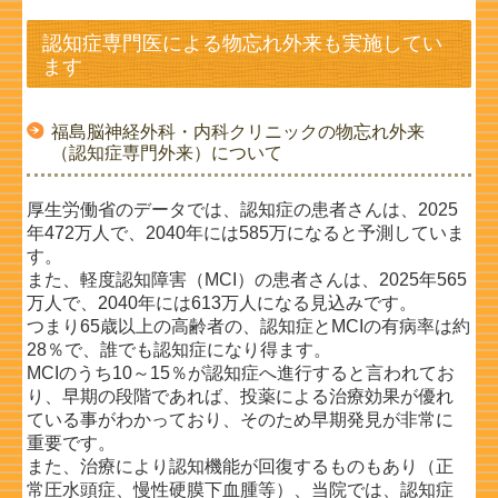
認知症専門医による物忘れ外来も実施してい
ます
福島脳神経外科・内科クリニックの物忘れ外来
（認知症専門外来）について
厚生労働省のデータでは、認知症の患者さんは、2025
年472万人で、2040年には585万になると予測していま
す。
また、軽度認知障害（MCI）の患者さんは、2025年565
万人で、2040年には613万人になる見込みです。
つまり65歳以上の高齢者の、認知症とMCIの有病率は約
28％で、誰でも認知症になり得ます。
MCIのうち10～15％が認知症へ進行すると言われてお
り、早期の段階であれば、投薬による治療効果が優れ
ている事が
わかっており、そのため早期発見が非常に
重要です。
また、治療により認知機能が回復するものもあり（正
常圧水頭症、慢性硬膜下血腫等）、当院では、認知症