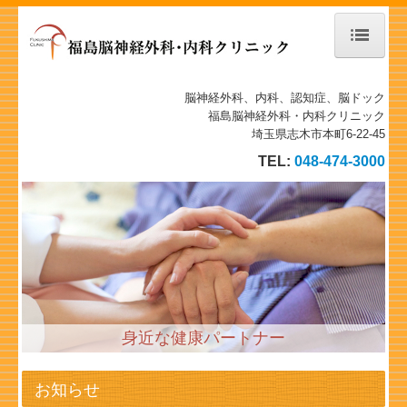
ホーム
脳神経外科、内科、認知症、脳ドック
福島脳神経外科・内科クリニック
当院について
埼玉県志木市本町6-22-45
TEL:
048-474-3000
診療案内
物忘れ外来
施設、設備など
地図、交通案内
身近な健康パートナー
個人情報保護方針
施設基準
お知らせ