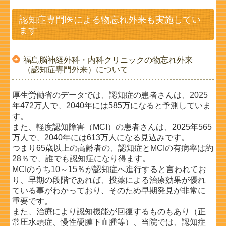
認知症専門医による物忘れ外来も実施してい
ます
福島脳神経外科・内科クリニックの物忘れ外来
（認知症専門外来）について
厚生労働省のデータでは、認知症の患者さんは、2025
年472万人で、2040年には585万になると予測していま
す。
また、軽度認知障害（MCI）の患者さんは、2025年565
万人で、2040年には613万人になる見込みです。
つまり65歳以上の高齢者の、認知症とMCIの有病率は約
28％で、誰でも認知症になり得ます。
MCIのうち10～15％が認知症へ進行すると言われてお
り、早期の段階であれば、投薬による治療効果が優れ
ている事が
わかっており、そのため早期発見が非常に
重要です。
また、治療により認知機能が回復するものもあり（正
常圧水頭症、慢性硬膜下血腫等）、当院では、認知症