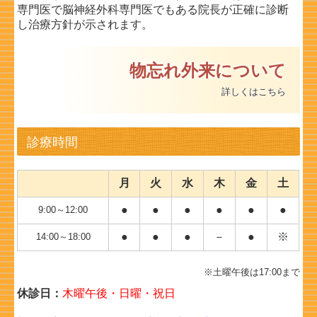
専門医で
脳神経外科専門医でもある院長が正確に診断
し治療方針が示されます。
物忘れ外来について
詳しくはこちら
診療時間
月
火
水
木
金
土
●
●
●
●
●
●
9:00～12:00
●
●
●
－
●
※
14:00～18:00
※土曜午後は17:00まで
休診日：
木曜午後・日曜・祝日