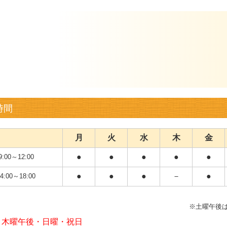
時間
月
火
水
木
金
●
●
●
●
●
9:00～12:00
●
●
●
－
●
4:00～18:00
※土曜午後は1
：
木曜午後・日曜・祝日