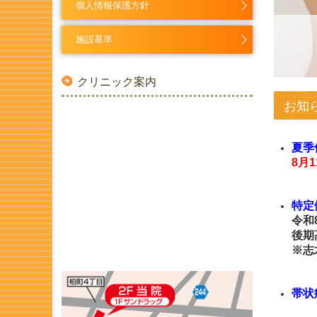
個人情報保護方針
施設基準
クリニック案内
お知
夏季
8月
特定
令和
後期
※志
帯状