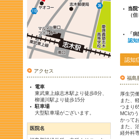
当院
（但
「病
認知
認知
アクセス
福島
電車
東武東上線志木駅より徒歩8分、
厚生労働
柳瀬川駅より徒歩15分
また、軽
駐車場
つまり6
大型駐車場がございます。
MCIの
かって
また、
医院名
経外科