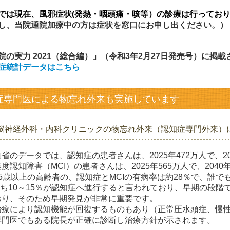
では現在、風邪症状(発熱・咽頭痛・咳等）の診療は行ってお
し、当院通院加療中の方は症状を窓口にお申し出ください。）
院の実力 2021（総合編）」（令和3年2月27日発売号）に掲
症統計データはこちら
症専門医による物忘れ外来も実施しています
脳神経外科・内科クリニックの物忘れ外来（認知症専門外来）
省のデータでは、認知症の患者さんは、2025年472万人で、2
度認知障害（MCI）の患者さんは、2025年565万人で、204
5歳以上の高齢者の、認知症とMCIの有病率は約28％で、誰で
うち10～15％が認知症へ進行すると言われており、早期の段
おり、そのため早期発見が非常に重要です。
治療により認知機能が回復するものもあり（正常圧水頭症、慢
専門医でもある院長が正確に診断し治療方針が示されます。