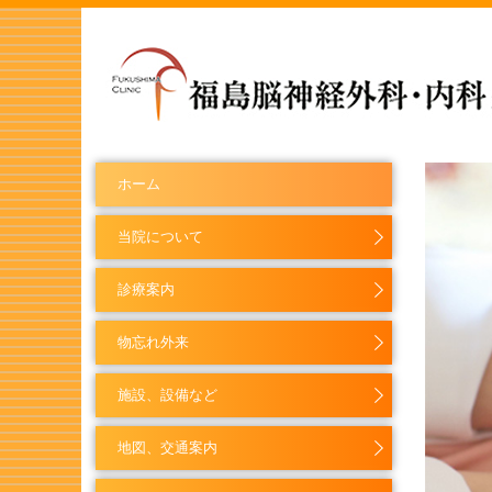
ホーム
当院について
診療案内
物忘れ外来
施設、設備など
地図、交通案内