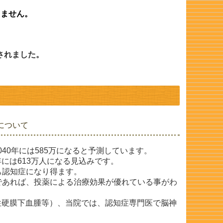
りません。
載されました。
について
040年には585万になると予測しています。
0年には613万人になる見込みです。
も認知症になり得ます。
階であれば、投薬による治療効果が優れている事が
わ
性硬膜下血腫等）、当院では、認知症専門医で
脳神